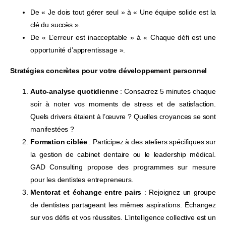
De « Je dois tout gérer seul » à « Une équipe solide est la
clé du succès ».
De « L’erreur est inacceptable » à « Chaque défi est une
opportunité d’apprentissage ».
Stratégies concrètes pour votre développement personnel
Auto-analyse quotidienne
: Consacrez 5 minutes chaque
soir à noter vos moments de stress et de satisfaction.
Quels drivers étaient à l’œuvre ? Quelles croyances se sont
manifestées ?
Formation ciblée
: Participez à des ateliers spécifiques sur
la gestion de cabinet dentaire ou le leadership médical.
GAD Consulting propose des programmes sur mesure
pour les dentistes entrepreneurs.
ATTENDEZ, UNE DERNIÈRE CHOSE AVANT DE PARTIR
Mentorat et échange entre pairs
: Rejoignez un groupe
de dentistes partageant les mêmes aspirations. Échangez
DIAGNOSTIC GRATUIT · SANS ENGAGEMENT
sur vos défis et vos réussites. L’intelligence collective est un