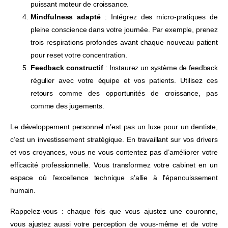
Savez-vous vraiment ce qui
puissant moteur de croissance.
freine votre cabinet ?
Mindfulness adapté
: Intégrez des micro-pratiques de
pleine conscience dans votre journée. Par exemple, prenez
trois respirations profondes avant chaque nouveau patient
pour reset votre concentration.
Répondez à quelques questions en 2 minutes et
Feedback constructif
: Instaurez un système de feedback
découvrez
ce qui freine vraiment la croissance de
régulier avec votre équipe et vos patients. Utilisez ces
votre cabinet
avec des pistes concrètes pour
retours comme des opportunités de croissance, pas
avancer.
comme des jugements.
Trésorerie et pilotage
Le développement personnel n’est pas un luxe pour un dentiste,
c’est un investissement stratégique. En travaillant sur vos drivers
Organisation du cabinet
et vos croyances, vous ne vous contentez pas d’améliorer votre
efficacité professionnelle. Vous transformez votre cabinet en un
Management d'équipe
espace où l’excellence technique s’allie à l’épanouissement
Stratégie de croissance
humain.
Rappelez-vous : chaque fois que vous ajustez une couronne,
Rentabilité réelle
vous ajustez aussi votre perception de vous-même et de votre