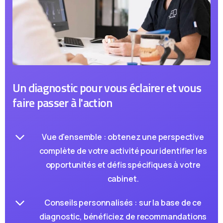
Un diagnostic pour vous éclairer et vous
faire passer à l'action
Vue d'ensemble : obtenez une perspective
complète de votre activité pour identifier les
opportunités et défis spécifiques à votre
cabinet.
ATTENDEZ, UNE DERNIÈRE CHOSE AVANT DE PARTIR
Conseils personnalisés : sur la base de ce
diagnostic, bénéficiez de recommandations