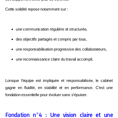
ATTENDEZ, UNE DERNIÈRE CHOSE AVANT DE PARTIR
Cette solidité repose notamment sur :
DIAGNOSTIC GRATUIT · SANS ENGAGEMENT
une communication régulière et structurée,
Savez-vous vraiment ce qui
freine votre cabinet ?
des objectifs partagés et compris par tous,
une responsabilisation progressive des collaborateurs,
une reconnaissance claire du travail accompli.
Répondez à quelques questions en 2 minutes et
découvrez
ce qui freine vraiment la croissance de
votre cabinet
avec des pistes concrètes pour
Lorsque l’équipe est impliquée et responsabilisée, le cabinet
avancer.
gagne en fluidité, en stabilité et en performance. C’est une
fondation essentielle pour évoluer sans s’épuiser.
Trésorerie et pilotage
Organisation du cabinet
Fondation n°4 : Une vision claire et une