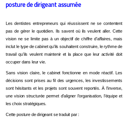
Management d'équipe
posture de dirigeant assumée
Stratégie de croissance
Les dentistes entrepreneurs qui réussissent ne se contentent
Rentabilité réelle
pas de gérer le quotidien. Ils savent où ils veulent aller. Cette
vision ne se limite pas à un objectif de chiffre d’affaires, mais
Vision à 5 ans
inclut le type de cabinet qu’ils souhaitent construire, le rythme de
travail qu’ils veulent maintenir et la place que leur activité doit
Je fais mon diagnostic gratuit →
occuper dans leur vie.
Sans vision claire, le cabinet fonctionne en mode réactif. Les
décisions sont prises au fil des urgences, les investissements
sont hésitants et les projets sont souvent reportés. À l’inverse,
une vision structurée permet d’aligner l’organisation, l’équipe et
les choix stratégiques.
Cette posture de dirigeant se traduit par :