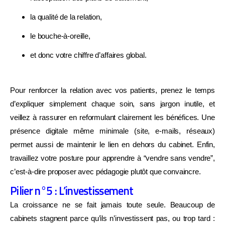
la qualité de la relation,
Répondez à quelques questions en 2 minutes et
le bouche-à-oreille,
découvrez
ce qui freine vraiment la croissance de
votre cabinet
avec des pistes concrètes pour
et donc votre chiffre d’affaires global.
avancer.
Trésorerie et pilotage
Pour renforcer la relation avec vos patients, prenez le temps
d’expliquer simplement chaque soin, sans jargon inutile, et
Organisation du cabinet
veillez à rassurer en reformulant clairement les bénéfices. Une
présence digitale même minimale (site, e-mails, réseaux)
Management d'équipe
permet aussi de maintenir le lien en dehors du cabinet. Enfin,
Stratégie de croissance
travaillez votre posture pour apprendre à “vendre sans vendre”,
c’est-à-dire proposer avec pédagogie plutôt que convaincre.
Rentabilité réelle
Pilier n°5 : L’investissement
Vision à 5 ans
La croissance ne se fait jamais toute seule. Beaucoup de
cabinets stagnent parce qu’ils n’investissent pas, ou trop tard :