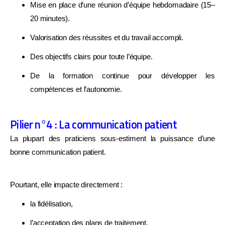
Mise en place d’une réunion d’équipe hebdomadaire (15–
20 minutes).
Valorisation des réussites et du travail accompli.
Des objectifs clairs pour toute l’équipe.
De la formation continue pour développer les
compétences et l’autonomie.
Pilier n°4 : La communication patient
La plupart des praticiens sous-estiment la puissance d’une
ATTENDEZ, UNE DERNIÈRE CHOSE AVANT DE PARTIR
bonne communication patient.
DIAGNOSTIC GRATUIT · SANS ENGAGEMENT
Pourtant, elle impacte directement :
Savez-vous vraiment ce qui
la fidélisation,
freine votre cabinet ?
l’acceptation des plans de traitement,