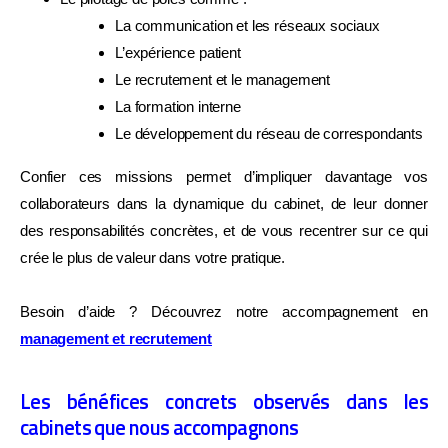
Savez-vous vraiment ce qui
La communication et les réseaux sociaux
freine votre cabinet ?
L’expérience patient
Le recrutement et le management
La formation interne
Répondez à quelques questions en 2 minutes et
Le développement du réseau de correspondants
découvrez
ce qui freine vraiment la croissance de
votre cabinet
avec des pistes concrètes pour
Confier ces missions permet d’impliquer davantage vos
avancer.
collaborateurs dans la dynamique du cabinet, de leur donner
des responsabilités concrètes, et de vous recentrer sur ce qui
Trésorerie et pilotage
crée le plus de valeur dans votre pratique.
Organisation du cabinet
Besoin d’aide ? Découvrez notre accompagnement en
management et recrutement
Management d'équipe
Stratégie de croissance
Les bénéfices concrets observés dans les
cabinets que nous accompagnons
Rentabilité réelle