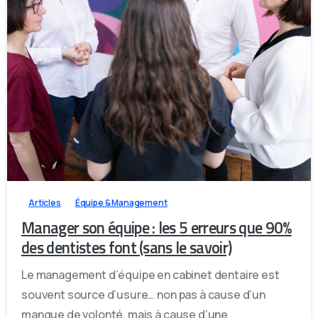
ATTENDEZ, UNE DERNIÈRE CHOSE AVANT DE PARTIR
DIAGNOSTIC GRATUIT · SANS ENGAGEMENT
Savez-vous vraiment ce qui
freine votre cabinet ?
1
1
0
Répondez à quelques questions en 2 minutes et
découvrez
ce qui freine vraiment la croissance de
votre cabinet
avec des pistes concrètes pour
Articles
Équipe & Management
avancer.
Manager son équipe : les 5 erreurs que 90%
des dentistes font (sans le savoir)
Trésorerie et pilotage
Le management d’équipe en cabinet dentaire est
Organisation du cabinet
souvent source d’usure… non pas à cause d’un
manque de volonté, mais à cause d’une
Management d'équipe