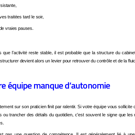
sistante,
es traitées tard le soir,
 de vraies pauses.
 que l’activité reste stable, il est probable que la structure du cabin
ucturer devient alors un levier pour retrouver du contrôle et de la fluid
tre équipe manque d’autonomie
tement sur son praticien finit par ralentir. Si votre équipe vous sollici
 ou trancher des détails du quotidien, c’est souvent le signe que les r
s.
t pas une question de compétence. Il est généralement lié à une 