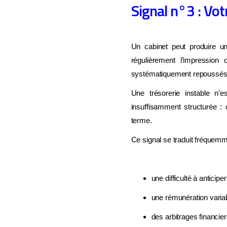
Signal n°3 : Vot
Un cabinet peut produire un
régulièrement l’impression
systématiquement repoussés fau
Une trésorerie instable n’e
insuffisamment structurée :
terme.
DIAG
Ce signal se traduit fréquemm
Sav
fre
une difficulté à anticip
une rémunération variab
Répon
vraim
des arbitrages financier