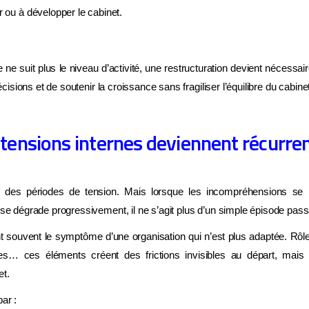
avancer.
r ou à développer le cabinet.
ésorerie et pilotage
Organisation du cabinet
e ne suit plus le niveau d’activité, une restructuration devient nécessai
anagement d'équipe
Stratégie de croissance
décisions et de soutenir la croissance sans fragiliser l’équilibre du cabine
ntabilité réelle
Vision à 5 ans
s tensions internes deviennent récurre
Je fais mon diagnostic gratuit →
t des périodes de tension. Mais lorsque les incompréhensions se ré
 se dégrade progressivement, il ne s’agit plus d’un simple épisode pass
t souvent le symptôme d’une organisation qui n’est plus adaptée. Rôl
cites… ces éléments créent des frictions invisibles au départ, mais 
et.
ar :