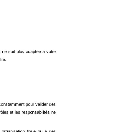
et ne soit plus adaptée à votre
ité.
te constamment pour valider des
ôles et les responsabilités ne
organisation floue ou à des