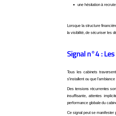
pour 
une hésitation à recrute
Tr
Lorsque la structure financièr
M
la visibilité, de sécuriser les 
Re
Signal n°4 : Le
Tous les cabinets traversen
s’installent ou que l’ambiance
Des tensions récurrentes son
insuffisante, attentes impli
performance globale du cabin
Ce signal peut se manifester p