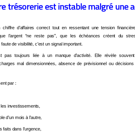
re trésorerie est instable malgré une 
 chiffre d’affaires correct tout en ressentant une tension financi
 que l’argent “ne reste pas”, que les échéances créent du str
te de visibilité, c’est un signal important.
st pas toujours liée à un manque d’activité. Elle révèle souvent
ATTENDEZ, UNE DERNIÈRE CHOSE AVANT DE PARTIR
 charges mal dimensionnées, absence de prévisionnel ou décision
NOSTIC GRATUIT · SANS ENGAGEMENT
ent par :
ez-vous vraiment ce qui
ine votre cabinet ?
er les investissements,
le d’un mois à l’autre,
dez à quelques questions en 2 minutes et découvrez
ce qui frei
ent la croissance de votre cabinet
avec des pistes concrètes
s faits dans l’urgence,