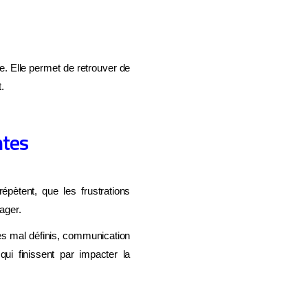
re. Elle permet de retrouver de
t.
ntes
pètent, que les frustrations
ager.
es mal définis, communication
qui finissent par impacter la