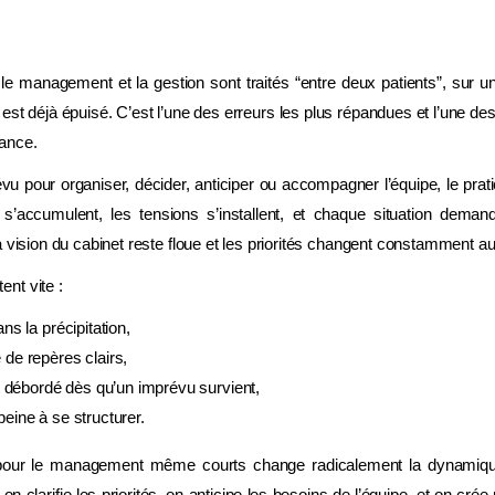
e management et la gestion sont traités “entre deux patients”, sur un
 est déjà épuisé. C’est l’une des erreurs les plus répandues et l’une d
ance.
 pour organiser, décider, anticiper ou accompagner l’équipe, le pratic
’accumulent, les tensions s’installent, et chaque situation demande
a vision du cabinet reste floue et les priorités changent constamment a
nt vite :
s la précipitation,
de repères clairs,
t débordé dès qu’un imprévu survient,
eine à se structurer.
 pour le management même courts change radicalement la dynamiqu
, on clarifie les priorités, on anticipe les besoins de l’équipe, et on cr