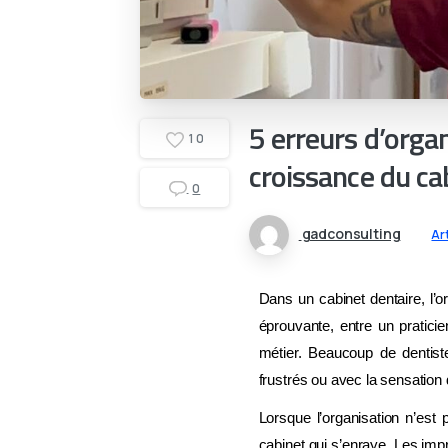
5 erreurs d’organ
1
0
croissance du ca
0
gadconsulting
Ar
Dans un cabinet dentaire, l’or
éprouvante, entre un pratici
métier. Beaucoup de dentiste
frustrés ou avec la sensation
Lorsque l’organisation n’est 
cabinet qui s’enraye. Les im