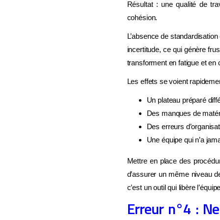
pour 
Résultat : une qualité de tr
cohésion.
Tr
L’absence de standardisation o
M
incertitude, ce qui génère fru
transforment en fatigue et en
Re
Les effets se voient rapidemen
Un plateau préparé diff
Des manques de matériel
Des erreurs d’organisat
Une équipe qui n’a jam
Mettre en place des procédur
d’assurer un même niveau de 
c’est un outil qui libère l’équi
Erreur n°4 : N