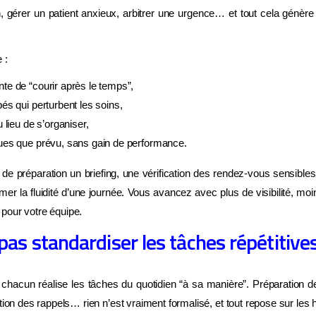
 gérer un patient anxieux, arbitrer une urgence… et tout cela génère
 :
te de “courir après le temps”,
és qui perturbent les soins,
 lieu de s’organiser,
ATTENDEZ, UNE DERNIÈRE CHOSE AVANT DE PARTIR
ues que prévu, sans gain de performance.
 de préparation un briefing, une vérification des rendez-vous sensibles
NOSTIC GRATUIT · SANS ENGAGEMENT
ormer la fluidité d’une journée. Vous avancez avec plus de visibilité, m
ez-vous vraiment ce qui
pour votre équipe.
ine votre cabinet ?
pas standardiser les tâches répétitive
dez à quelques questions en 2 minutes et découvrez
ce qui frei
hacun réalise les tâches du quotidien “à sa manière”. Préparation de
ent la croissance de votre cabinet
avec des pistes concrètes
tion des rappels… rien n’est vraiment formalisé, et tout repose sur les h