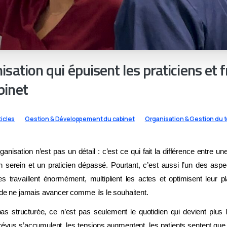
isation qui épuisent les praticiens et f
binet
ticles
Gestion & Développement du cabinet
Organisation & Gestion du 
ganisation n’est pas un détail : c’est ce qui fait la différence entre un
en serein et un praticien dépassé. Pourtant, c’est aussi l’un des asp
s travaillent énormément, multiplient les actes et optimisent leur pl
 de ne jamais avancer comme ils le souhaitent.
pas structurée, ce n’est pas seulement le quotidien qui devient plus 
prévus s’accumulent, les tensions augmentent, les patients sentent qu