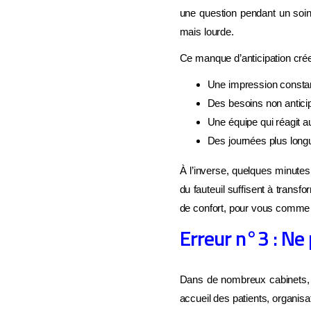
une question pendant un soin,
mais lourde.
Ce manque d’anticipation crée
Une impression constan
Des besoins non anticip
Une équipe qui réagit au
Des journées plus long
À l’inverse, quelques minutes
DIAG
du fauteuil suffisent à transf
Sav
de confort, pour vous comme 
fre
Erreur n°3 : Ne 
Répon
Dans de nombreux cabinets, c
vraim
accueil des patients, organisa