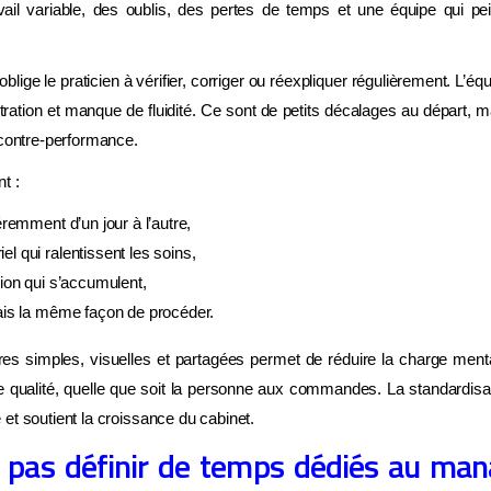
avancer.
avail variable, des oublis, des pertes de temps et une équipe qui pei
ésorerie et pilotage
Organisation du cabinet
blige le praticien à vérifier, corriger ou réexpliquer régulièrement. L’éq
anagement d'équipe
Stratégie de croissance
stration et manque de fluidité. Ce sont de petits décalages au départ, m
 contre-performance.
ntabilité réelle
Vision à 5 ans
t :
éremment d’un jour à l’autre,
Je fais mon diagnostic gratuit →
 qui ralentissent les soins,
ion qui s’accumulent,
ais la même façon de procéder.
es simples, visuelles et partagées permet de réduire la charge mental
qualité, quelle que soit la personne aux commandes. La standardisati
pe et soutient la croissance du cabinet.
e pas définir de temps dédiés au man