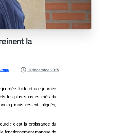
reinent la
temps
10 décembre 2025
e journée fluide et une journée
ects les plus sous-estimés du
anning mais restent fatigués,
lourd : c’est la croissance du
e le fonctionnement manque de