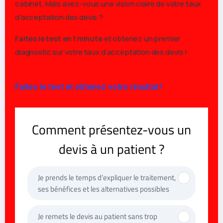
cabinet. Mais avez-vous une vision claire de votre taux
d’acceptation des devis ?
Faites le test en 1 minute
et obtenez un premier
diagnostic sur votre taux d’acceptation des devis !
ATTENDEZ, UNE DERNIÈRE CHOSE AVANT DE PARTIR
Faites le test et obtenez votre résultat !
DIAGNOSTIC GRATUIT · SANS ENGAGEMENT
Savez-vous vraiment ce qui
freine votre cabinet ?
Répondez à quelques questions en 2 minutes et
découvrez
ce qui freine vraiment la croissance de
votre cabinet
avec des pistes concrètes pour
avancer.