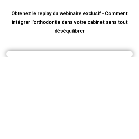
Obtenez le replay du webinaire exclusif - Comment
intégrer l'orthodontie dans votre cabinet sans tout
déséquilibrer
ATTENDEZ, UNE DERNIÈRE CHOSE AVANT DE PARTIR
DIAGNOSTIC GRATUIT · SANS ENGAGEMENT
Savez-vous vraiment ce qui
freine votre cabinet ?
Répondez à quelques questions en 2 minutes et
découvrez
ce qui freine vraiment la croissance de
votre cabinet
avec des pistes concrètes pour
avancer.